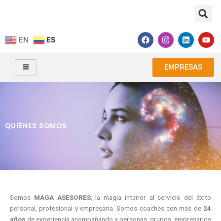
Ir
al
contenido
F
I
L
Y
EN
ES
a
n
i
o
c
s
n
u
e
t
k
t
b
a
e
u
EMPRESAS
o
g
d
b
o
r
i
e
k
a
n
m
QUIÉNES SOMOS
Somos
MAGA ASESORES
, la magia interior al servicio del éxito
personal, profesional y empresaria. Somos coaches con más de
24
años
de experiencia acompañando a personas, grupos, empresarios