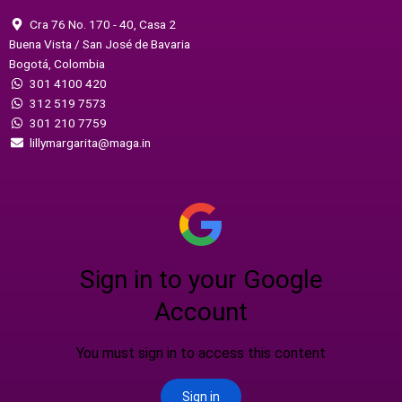
Cra 76 No. 170 - 40, Casa 2
Buena Vista / San José de Bavaria
Bogotá, Colombia
301 4100 420
312 519 7573
301 210 7759
lillymargarita@maga.in